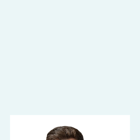
Дерматология
Лечение атопического дерматита
Гинекология
Лечение вагинита у детей
Диагностика
УЗИ брюшной полости детям
Вакцинация
Вакцинация детей от кори
ещё услуги
Наши врачи