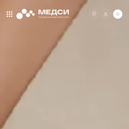
Закрыть поиск
Найти
Клиники
SmartMed
Аптеки