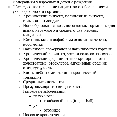
к операциям у взрослых и детей с рождения
Обследование и лечение пациентов с заболеваниями
уха, горла, носа и гортани:
Хронический синусит, полипозный синусит,
гайморит, этмоидит
Новообразования носа, носоглотки, гортани, корня
языка, наружного и среднего уха, небных
миндалин
Ювенильная ангиофиброма основания черепа,
носоглотки
Папилломы
лор-органов
и папилломатоз гортани
Хронический ларингит, узелки голосовых связок
Хронический средний отит, секреторный отит,
холестеатома, отосклероз, адгезивный средний
отит, тугоухость
Кисты небных миндалин и хронический
тонзиллит
Срединные кисты шеи
Преаурикулярные свищи и кисты
Грибковые заболевания:
пазух носа:
грибковый шар (fungus ball)
уха:
отомикоз
Носовые кровотечения