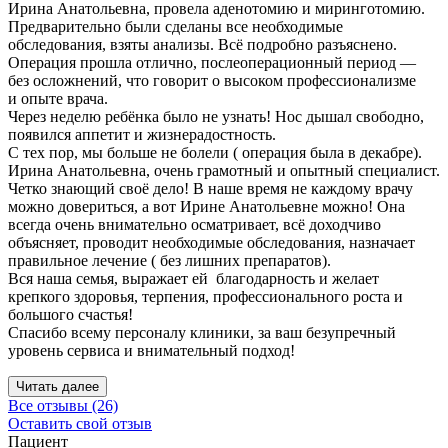
Ирина Анатольевна, провела аденотомию и миринготомию.
Предварительно были сделаны все необходимые
обследования, взяты анализы. Всё подробно разъяснено.
Операция прошла отлично, послеоперационный период —
без осложнений, что говорит о высоком профессионализме
и опыте врача.
Через неделю ребёнка было не узнать! Нос дышал свободно,
появился аппетит и жизнерадостность.
С тех пор, мы больше не болели ( операция была в декабре).
Ирина Анатольевна, очень грамотный и опытный специалист.
Четко знающий своё дело! В наше время не каждому врачу
можно довериться, а вот Ирине Анатольевне можно! Она
всегда очень внимательно осматривает, всё доходчиво
объясняет, проводит необходимые обследования, назначает
правильное лечение ( без лишних препаратов).
Вся наша семья, выражает ей благодарность и желает
крепкого здоровья, терпения, профессионального роста и
большого счастья!
Спасибо всему персоналу клиники, за ваш безупречный
уровень сервиса и внимательный подход!
Читать далее
Все отзывы (26)
Оставить свой отзыв
Пациент