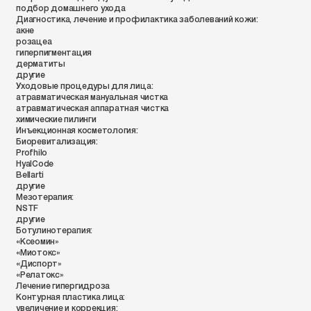
подбор домашнего ухода
Диагностика, лечение и профилактика заболеваний кожи:
акне
розацеа
гиперпигментация
дерматиты
другие
Уходовые процедуры для лица:
атравматическая мануальная чистка
атравматическая аппаратная чистка
химические пилинги
Инъекционная косметология:
Биоревитализация:
Profhilo
HyalCode
Bellarti
другие
Мезотерапия:
NSTF
другие
Ботулинотерапия:
«Ксеомин»
«Миотокс»
«Диспорт»
«Релатокс»
Лечение гипергидроза
Контурная пластика лица:
увеличение и коррекция: