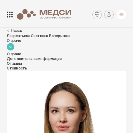
Закрыть поиск
Найти
Назад
Лаврентьева Светлана Валерьевна
О враче
Клиники
SmartMed
О враче
Дополнительная информация
Отзывы
Стоимость
Аптеки