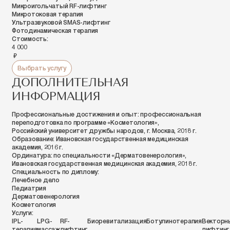
Микроигольчатый
RF-лифтинг
Микротоковая терапия
Ультразвуковой
SMAS-лифтинг
Фотодинамическая терапия
Стоимость:
4 000
руб.
Выбрать услугу
ДОПОЛНИТЕЛЬНАЯ
ИНФОРМАЦИЯ
Профессиональные достижения и опыт:
профессиональная
переподготовка по программе «Косметология»,
Российский университет дружбы народов, г. Москва, 2018 г.
Образование:
Ивановская государственная медицинская
академия, 2016 г.
Ординатура:
по специальности «Дерматовенерология»,
Ивановская государственная медицинская академия, 2018 г.
Специальность по диплому:
Лечебное дело
Педиатрия
Дерматовенерология
Косметология
Услуги:
IPL-
LPG-
RF-
Биоревитализация
Ботулинотерапия
Векторн
терапия
массаж
лифтинг
лифтинг