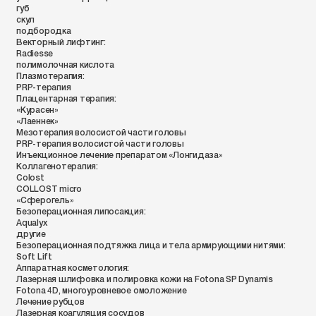
губ
скул
подбородка
Векторный лифтинг:
Radiessе
полимолочная кислота
Плазмотерапия:
PRP-терапия
Плацентарная терапия:
«Курасен»
«Лаеннек»
Мезотерапия волосистой части головы
PRP-терапия
волосистой части головы
Инъекционное лечение препаратом «Лонгидаза»
Коллагенотерапия:
Colost
COLLOST micro
«Сферогель»
Безоперационная липосакция:
Aqualyx
другие
Безоперационная подтяжка лица и тела армирующими нитями:
Soft Lift
Аппаратная косметология:
Лазерная шлифовка и полировка кожи на Fotona SP Dynamis
Fotona 4D, многоуровневое омоложение
Лечение рубцов
Лазерная коагуляция сосудов