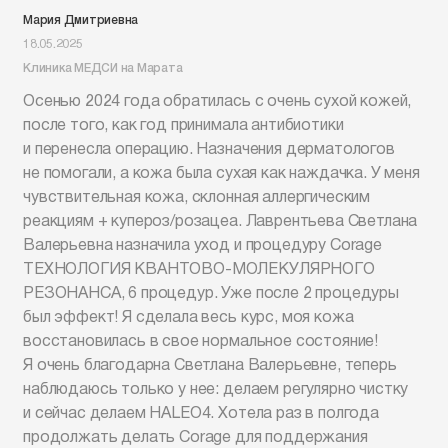
Мария Дмитриевна
18.05.2025
Клиника МЕДСИ на Марата
Осенью 2024 года обратилась с очень сухой кожей,
после того, как год принимала антибиотики
и перенесла операцию. Назначения дерматологов
не помогали, а кожа была сухая как наждачка. У меня
чувствительная кожа, склонная аллергическим
реакциям + купероз/розацеа. Лаврентьева Светлана
Валерьевна назначила уход и процедуру Corage
ТЕХНОЛОГИЯ КВАНТОВО-МОЛЕКУЛЯРНОГО
РЕЗОНАНСА, 6 процедур. Уже после 2 процедуры
был эффект! Я сделала весь курс, моя кожа
восстановилась в свое нормальное состояние!
Я очень благодарна Светлана Валерьевне, теперь
наблюдаюсь только у нее: делаем регулярно чистку
и сейчас делаем HALEO4. Хотела раз в полгода
продолжать делать Corage для поддержания