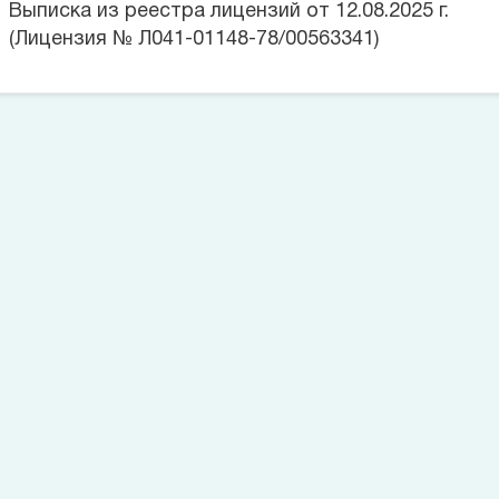
Выписка из реестра лицензий от 12.08.2025 г.
(Лицензия № Л041-01148-78/00563341)
Цена на данную услугу составляет
Позвоните сейчас
(812)
421 96 72
Оставьте заявку
Номер телефона*
Заказать звонок
Согласие на обработку персональных данных
Согласие на
обработку персональных данных пациента
Политика в
отношении обработки персональных данных
Запишитесь на прием
Выбрать время
Большое спасибо!
Заявки на обратный звонок, оставленные позже 23:00, будут
обработаны на следующий день.