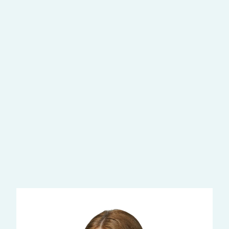
железы
Маммология
Лечение злокачественных заболеваний молочной
железы
Гинекология
Лечение злокачественных заболеваний молочной
железы
Диагностика
МРТ молочных желез
ещё услуги
Наши врачи