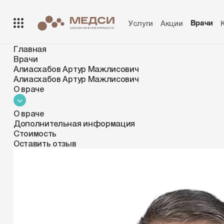
Услуги
Акции
Врачи
Главная
Врачи
Алиасхабов Артур Мажлисович
Алиасхабов Артур Мажлисович
О враче
Клиники
SmartMed
Аптеки
О враче
Дополнительная информация
Стоимость
Оставить отзыв