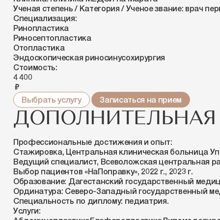
Ученая степень / Категория / Ученое звание:
врач пе
Специализация:
Ринопластика
Риносептопластика
Отопластика
Эндоскопическая риносинусохирургия
Стоимость:
4 400
руб.
Выбрать услугу
Записаться на прием
ДОПОЛНИТЕЛЬНАЯ
Профессиональные достижения и опыт:
Стажировка, Центральная клиническая больница Уп
Ведущий специалист, Всеволожская центральная р
Выбор пациентов «НаПоправку», 2022 г., 2023 г.
Образование:
Дагестанский государственный медици
Ординатура:
Северо-Западный государственный меди
Специальность по диплому:
педиатрия.
Услуги: