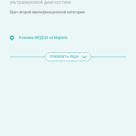
ультразвуковой диагностики
Врач второй квалификационной категории
Стоимость:
от 2 300
руб.
Клиника МЕДСИ на Марата
показать еще
Свяжитесь с нами
удобным для вас способом
Позвоните сейчас
(812)
421 96 72
Запишитесь на прием
с помощью личного кабинета
Выбрать время
или через