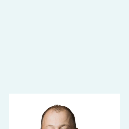
Наши возможности
Урология
Лечение мочекаменной болезни
ещё услуги
Наши врачи