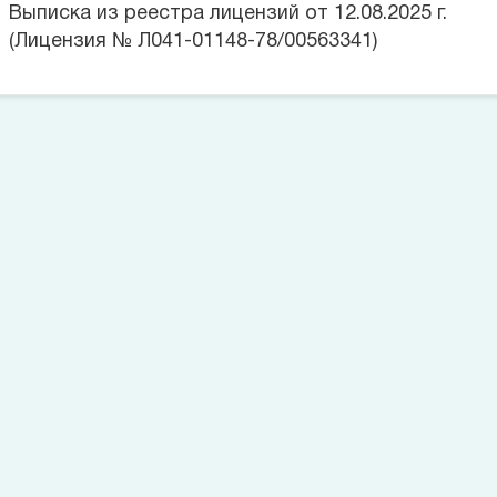
Выписка из реестра лицензий от 12.08.2025 г.
(Лицензия № Л041-01148-78/00563341)
Цена на данную услугу составляет
Позвоните сейчас
(812)
421 96 72
Оставьте заявку
Номер телефона*
Заказать звонок
Согласие на обработку персональных данных
Согласие на
обработку персональных данных пациента
Политика в
отношении обработки персональных данных
Запишитесь на прием
Выбрать время
Большое спасибо!
Заявки на обратный звонок, оставленные позже 23:00, будут
обработаны на следующий день.