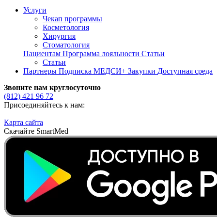
Услуги
Чекап программы
Косметология
Хирургия
Стоматология
Пациентам
Программа лояльности
Статьи
Статьи
Партнеры
Подписка МЕДСИ+
Закупки
Доступная среда
Звоните нам круглосуточно
(812)
421 96 72
Присоединяйтесь к нам:
Карта сайта
Скачайте SmartMed