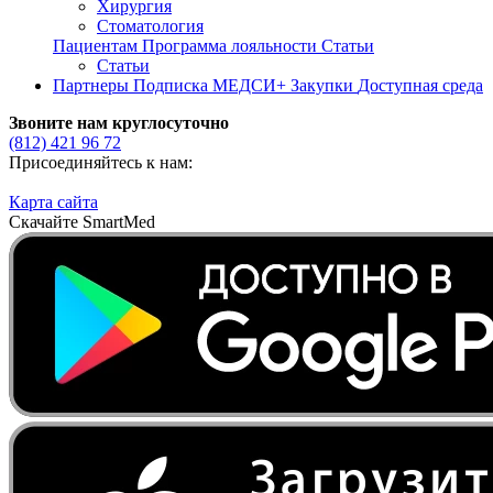
Хирургия
Стоматология
Пациентам
Программа лояльности
Статьи
Статьи
Партнеры
Подписка МЕДСИ+
Закупки
Доступная среда
Звоните нам круглосуточно
(812)
421 96 72
Присоединяйтесь к нам:
Карта сайта
Скачайте SmartMed