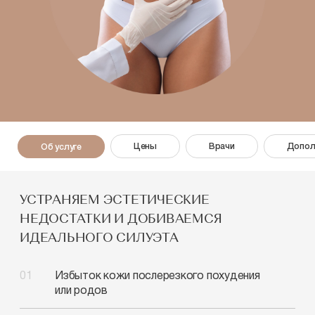
Цены
Врачи
Допол
Об услуге
УСТРАНЯЕМ ЭСТЕТИЧЕСКИЕ
НЕДОСТАТКИ И ДОБИВАЕМСЯ
ИДЕАЛЬНОГО СИЛУЭТА
Избыток кожи после
резкого похудения
или родов