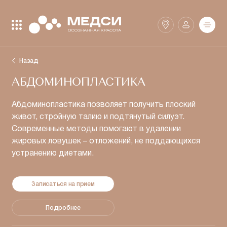
Закрыть поиск
Найти
Назад
АБДОМИНОПЛАСТИКА
Клиники
SmartMed
Абдоминопластика позволяет получить плоский
живот, стройную талию и подтянутый силуэт.
Современные методы помогают в удалении
Аптеки
жировых ловушек – отложений, не поддающихся
устранению диетами.
Записаться на прием
Подробнее