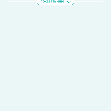
показать еще
Свяжитесь с нами
удобным для вас способом
Позвоните сейчас
(812)
421 96 72
Запишитесь на прием
с помощью личного кабинета
Выбрать время
или через
Глинский Александр