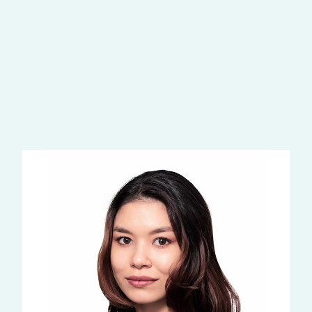
Наши возможности
Стоматология
Имплантация зубов
Эстетическая стоматология
Конусно-лучевая компьютерная томография (КЛКТ)
ещё услуги
Наши врачи