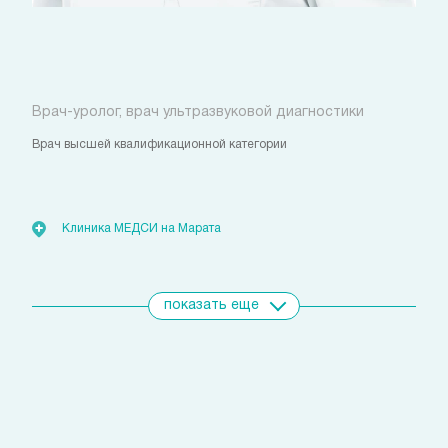
Глинский Владимир
Михайлович
Врач-уролог, врач ультразвуковой диагностики
Врач высшей квалификационной категории
Стоимость:
от 1 680
руб.
Клиника МЕДСИ на Марата
Показать всех врачей
показать еще
Свяжитесь с нами
удобным для вас способом
Позвоните сейчас
(812)
421 96 72
Запишитесь на прием