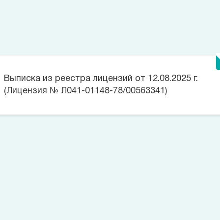
Лицензии
Выписка из реестра лицензий от 12.08.2025 г.
(Лицензия № Л041-01148-78/00563341)
Цена на данную услугу составляет
Позвоните сейчас
(812)
421 96 72
Оставьте заявку
Номер телефона*
Заказать звонок
Согласие на обработку персональных данных
Согласие на
обработку персональных данных пациента
Политика в