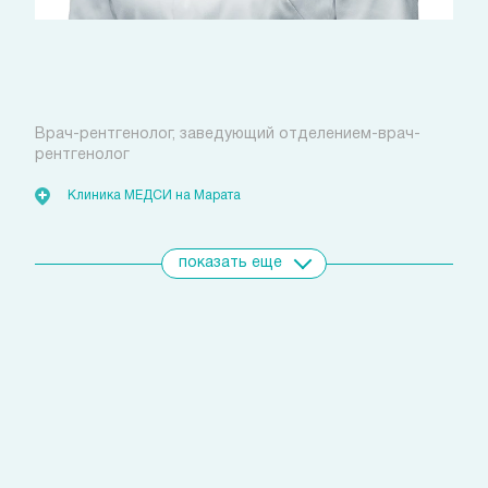
Вепрецкая Анастасия
Александровна
Врач-рентгенолог, заведующий отделением-врач-
рентгенолог
Клиника МЕДСИ на Марата
показать еще
Свяжитесь с нами
удобным для вас способом
Позвоните сейчас
(812)
421 96 72
Запишитесь на прием
с помощью личного кабинета
Выбрать время
или через