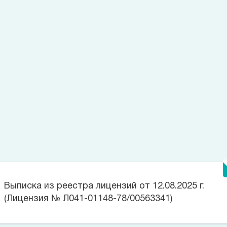
что и как делать дальше. Очень благодарна врачу за помощь.
Все отзывы (1)
Читать далее
Оставить свой отзыв
Наблюдаюсь в МЕДСИ у Кучинской Н. Н. по поводу диабета.
Врач всегда предлагает новые препараты и устройства.
Глюкометр, который она посоветовала, очень удобен
в управлении и при этом точен. Она не просто рекомендует
купить и разбираться самой, а показывает, как пользоваться:
например, я купила, принесла, и она объяснила,
что и как делать дальше. Очень благодарна врачу за помощь.
Пациент
Лицензии
Выписка из реестра лицензий от 12.08.2025 г.
(Лицензия № Л041-01148-78/00563341)