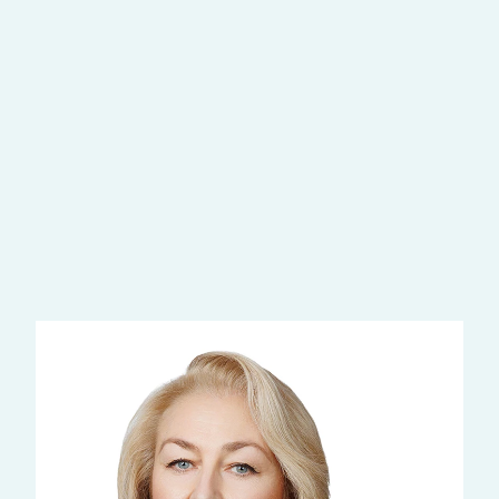
Лечение нарушений менструального цикла
Лечение нарушений фосфорно-кальциевого обмена
Непрерывный мониторинг глюкозы
Гинекология
Лечение нарушений менструального цикла
Терапия
Непрерывный мониторинг глюкозы
ещё услуги
Наши врачи