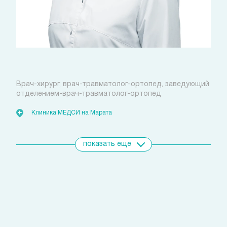
Петрова Екатерина Андреевна
Врач-хирург, врач-травматолог-ортопед, заведующий
отделением-врач-травматолог-ортопед
Клиника МЕДСИ на Марата
показать еще
Свяжитесь с нами
удобным для вас способом
Позвоните сейчас
(812)
421 96 72
Запишитесь на прием
с помощью личного кабинета
Выбрать время