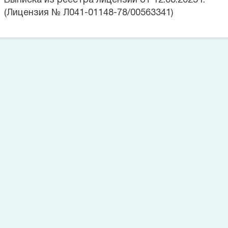
Выписка из реестра лицензий от 12.08.2025 г.
(Лицензия № Л041-01148-78/00563341)
Цена на данную услугу составляет
Позвоните сейчас
(812)
421 96 72
Оставьте заявку
Номер телефона*
Заказать звонок
Согласие на обработку персональных данных
Согласие на
обработку персональных данных пациента
Политика в
отношении обработки персональных данных
Запишитесь на прием
Выбрать время
Большое спасибо!
Заявки на обратный звонок, оставленные позже 23:00, будут
обработаны на следующий день.
Понятно