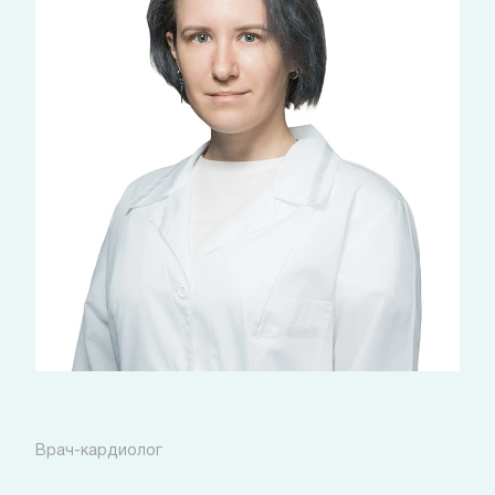
Патиниоти Оксана Руслановна
Врач-кардиолог