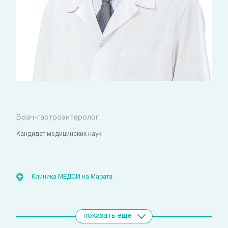
Гелетей Иван Иванович
Врач-гастроэнтеролог
Кандидат медицинских наук
Стоимость:
от 5 000
руб.
Клиника МЕДСИ на Марата
Показать всех врачей
показать еще