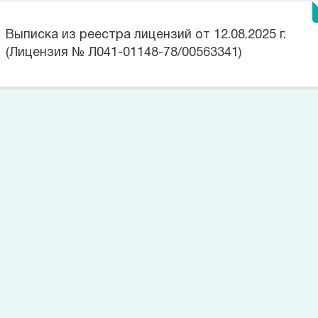
Выписка из реестра лицензий от 12.08.2025 г.
(Лицензия № Л041-01148-78/00563341)
Цена на данную услугу составляет
Позвоните сейчас
(812)
421 96 72
Оставьте заявку
Номер телефона*
Заказать звонок
Согласие на обработку персональных данных
Согласие на
обработку персональных данных пациента
Политика в
отношении обработки персональных данных
Запишитесь на прием
Выбрать время
Большое спасибо!
Заявки на обратный звонок, оставленные позже 23:00, будут