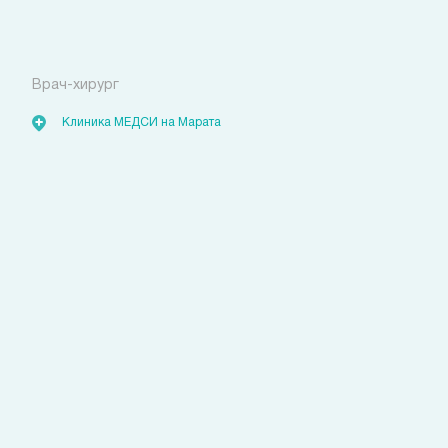
Полякова Екатерина
Алексеевна
Врач-хирург
Клиника МЕДСИ на Марата
Свяжитесь с нами
удобным для вас способом
Позвоните сейчас
(812)
421 96 72
Запишитесь на прием
с помощью личного кабинета
Выбрать время
или через