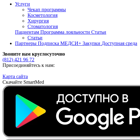
Услуги
Чекап программы
Косметология
Хирургия
Стоматология
Пациентам
Программа лояльности
Статьи
Статьи
Партнеры
Подписка МЕДСИ+
Закупки
Доступная среда
Звоните нам круглосуточно
(812)
421 96 72
Присоединяйтесь к нам:
Карта сайта
Скачайте SmartMed