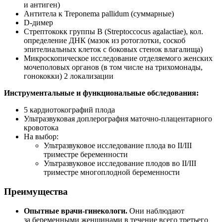
и антиген)
Антитела к Treponema pallidum (суммарные)
D-димер
Стрептококк группы В (Streptoccocus agalactiae), кол.
определение ДНК (мазок из ротоглотки, соскоб
эпителиальных клеток с боковых стенок влагалища)
Микроскопическое исследование отделяемого женских
мочеполовых органов (в том числе на трихомонады,
гонококки) 2 локализации
Инструментальные и функциональные обследования:
5 кардиотокографий плода
Ультразвуковая доплерография
маточно-плацентарного
кровотока
На выбор:
Ультразвуковое исследование плода во II/III
триместре беременности
Ультразвуковое исследование плодов во II/III
триместре многоплодной беременности
Преимущества
Опытные
врачи-гинекологи
.
Они наблюдают
за беременными женщинами в течение всего третьего