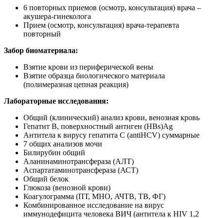
6 повторных приемов (осмотр, консультация) врача –
акушера-гинеколога
Прием (осмотр, консультация)
врача-терапевта
повторный
Забор биоматериала:
Взятие крови из периферической вены
Взятие образца биологического материала
(полимеразная цепная реакция)
Лабораторные исследования:
Общий (клинический) анализ крови, венозная кровь
Гепатит B, поверхностный антиген (HBs)Ag
Антитела к вирусу гепатита С (antiHCV) суммарные
7 общих анализов мочи
Билирубин общий
Аланинаминотрансфераза (АЛТ)
Аспартатаминотрансфераза (АСТ)
Общий белок
Глюкоза (венозной крови)
Коагулограмма (ПТ, МНО, АЧТВ, ТВ, ФГ)
Комбинированное исследование на вирус
иммунодефицита человека ВИЧ (антитела к HIV 1,2