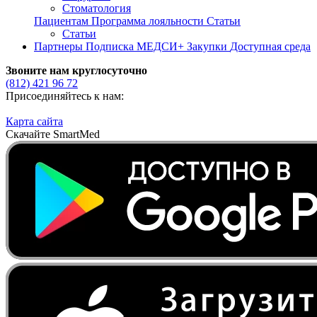
Стоматология
Пациентам
Программа лояльности
Статьи
Статьи
Партнеры
Подписка МЕДСИ+
Закупки
Доступная среда
Звоните нам круглосуточно
(812)
421 96 72
Присоединяйтесь к нам:
Карта сайта
Скачайте SmartMed