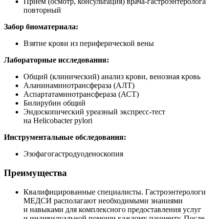
Прием (осмотр, консультация)
врача-гастроэнтеролога
повторный
Забор биоматериала:
Взятие крови из периферической вены
Лабораторные исследования:
Общий (клинический) анализ крови, венозная кровь
Аланинаминотрансфераза (АЛТ)
Аспартатаминотрансфераза (АСТ)
Билирубин общий
Эндоскопический уреазный
экспресс-тест
на Helicobacter pylori
Инструментальные обследования:
Эзофагогастродуоденоскопия
Преимущества
Квалифицированные специалисты. Гастроэнтерологи
МЕДСИ располагают необходимыми знаниями
и навыками для комплексного предоставления услуг
и индивидуальной помощи каждому пациенту. После