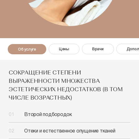
Цены
Врачи
Допол
Об услуге
СОКРАЩЕНИЕ СТЕПЕНИ
ВЫРАЖЕННОСТИ МНОЖЕСТВА
ЭСТЕТИЧЕСКИХ НЕДОСТАТКОВ (В ТОМ
ЧИСЛЕ ВОЗРАСТНЫХ)
Второй подбородок
Отеки и естественное
опущение тканей