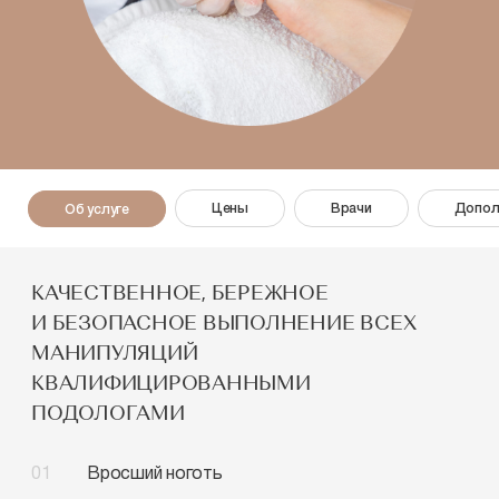
Цены
Врачи
Допол
Об услуге
КАЧЕСТВЕННОЕ, БЕРЕЖНОЕ
И БЕЗОПАСНОЕ ВЫПОЛНЕНИЕ ВСЕХ
МАНИПУЛЯЦИЙ
КВАЛИФИЦИРОВАННЫМИ
ПОДОЛОГАМИ
Вросший ноготь